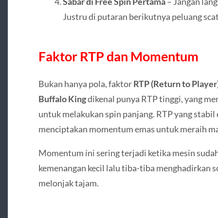
Sabar di Free Spin Pertama
– Jangan lang
Justru di putaran berikutnya peluang scat
Faktor RTP dan Momentum
Bukan hanya pola, faktor
RTP (Return to Player
Buffalo King
dikenal punya RTP tinggi, yang me
untuk melakukan spin panjang. RTP yang stabil
menciptakan momentum emas untuk meraih m
Momentum ini sering terjadi ketika mesin suda
kemenangan kecil lalu tiba-tiba menghadirkan sc
melonjak tajam.