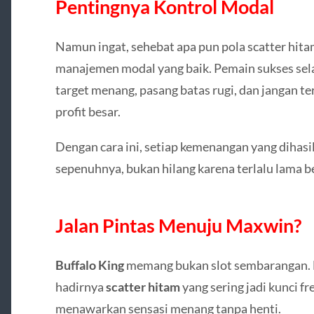
Pentingnya Kontrol Modal
Namun ingat, sehebat apa pun pola scatter hitam,
manajemen modal yang baik. Pemain sukses sela
target menang, pasang batas rugi, dan jangan t
profit besar.
Dengan cara ini, setiap kemenangan yang dihasil
sepenuhnya, bukan hilang karena terlalu lama b
Jalan Pintas Menuju Maxwin?
Buffalo King
memang bukan slot sembarangan. D
hadirnya
scatter hitam
yang sering jadi kunci fr
menawarkan sensasi menang tanpa henti.