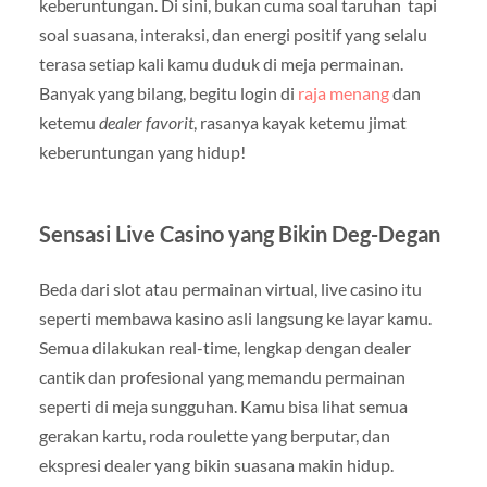
keberuntungan. Di sini, bukan cuma soal taruhan tapi
soal suasana, interaksi, dan energi positif yang selalu
terasa setiap kali kamu duduk di meja permainan.
Banyak yang bilang, begitu login di
raja menang
dan
ketemu
dealer favorit
, rasanya kayak ketemu jimat
keberuntungan yang hidup!
Sensasi Live Casino yang Bikin Deg-Degan
Beda dari slot atau permainan virtual, live casino itu
seperti membawa kasino asli langsung ke layar kamu.
Semua dilakukan real-time, lengkap dengan dealer
cantik dan profesional yang memandu permainan
seperti di meja sungguhan. Kamu bisa lihat semua
gerakan kartu, roda roulette yang berputar, dan
ekspresi dealer yang bikin suasana makin hidup.