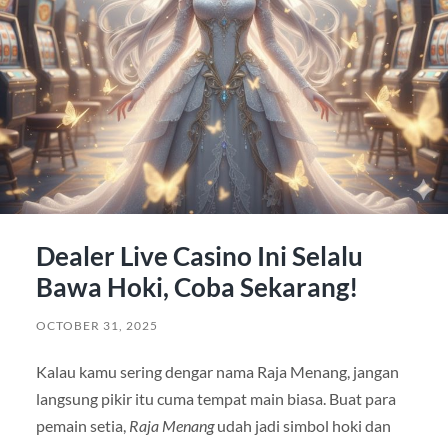
Dealer Live Casino Ini Selalu
Bawa Hoki, Coba Sekarang!
OCTOBER 31, 2025
Kalau kamu sering dengar nama Raja Menang, jangan
langsung pikir itu cuma tempat main biasa. Buat para
pemain setia,
Raja Menang
udah jadi simbol hoki dan