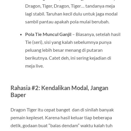
Dragon, Tiger, Dragon, Tiger… tandanya meja
lagi stabil. Taruhan kecil dulu untuk jaga modal
sambil pantau apakah pola mulai berubah.
Pola Tie Muncul Ganjil
– Biasanya, setelah hasil
Tie (seri), sisi yang kalah sebelumnya punya
peluang lebih besar menang di putaran
berikutnya. Catet deh, ini sering kejadian di
meja live.
Rahasia #2: Kendalikan Modal, Jangan
Baper
Dragon Tiger itu cepat banget dan di sinilah banyak
pemain kepleset. Karena hasil keluar tiap beberapa
detik, godaan buat “balas dendam” waktu kalah tuh