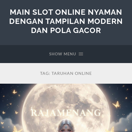
MAIN SLOT ONLINE NYAMAN
DENGAN TAMPILAN MODERN
DAN POLA GACOR
SHOW MENU
TAG:
TARUHAN ONLINE