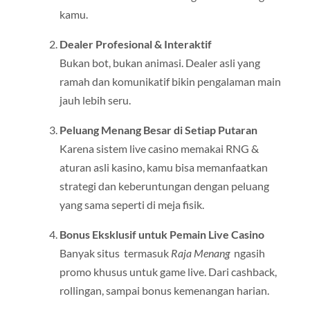
kamu.
Dealer Profesional & Interaktif
Bukan bot, bukan animasi. Dealer asli yang
ramah dan komunikatif bikin pengalaman main
jauh lebih seru.
Peluang Menang Besar di Setiap Putaran
Karena sistem live casino memakai RNG &
aturan asli kasino, kamu bisa memanfaatkan
strategi dan keberuntungan dengan peluang
yang sama seperti di meja fisik.
Bonus Eksklusif untuk Pemain Live Casino
Banyak situs termasuk
Raja Menang
ngasih
promo khusus untuk game live. Dari cashback,
rollingan, sampai bonus kemenangan harian.