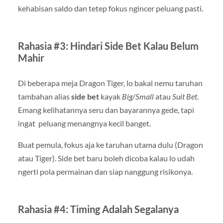
kehabisan saldo dan tetep fokus ngincer peluang pasti.
Rahasia #3: Hindari Side Bet Kalau Belum
Mahir
Di beberapa meja Dragon Tiger, lo bakal nemu taruhan
tambahan alias
side bet
kayak
Big/Small
atau
Suit Bet
.
Emang kelihatannya seru dan bayarannya gede, tapi
ingat peluang menangnya kecil banget.
Buat pemula, fokus aja ke taruhan utama dulu (Dragon
atau Tiger). Side bet baru boleh dicoba kalau lo udah
ngerti pola permainan dan siap nanggung risikonya.
Rahasia #4: Timing Adalah Segalanya