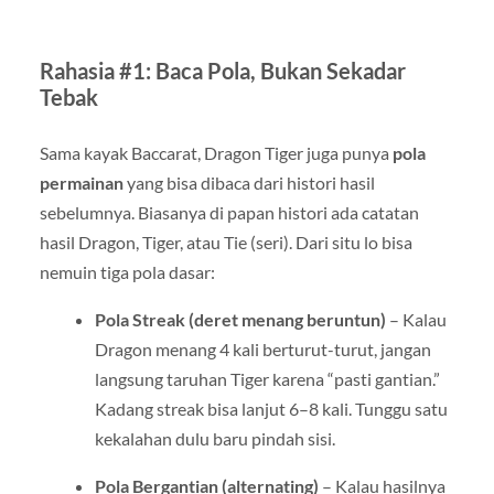
Rahasia #1: Baca Pola, Bukan Sekadar
Tebak
Sama kayak Baccarat, Dragon Tiger juga punya
pola
permainan
yang bisa dibaca dari histori hasil
sebelumnya. Biasanya di papan histori ada catatan
hasil Dragon, Tiger, atau Tie (seri). Dari situ lo bisa
nemuin tiga pola dasar:
Pola Streak (deret menang beruntun)
– Kalau
Dragon menang 4 kali berturut-turut, jangan
langsung taruhan Tiger karena “pasti gantian.”
Kadang streak bisa lanjut 6–8 kali. Tunggu satu
kekalahan dulu baru pindah sisi.
Pola Bergantian (alternating)
– Kalau hasilnya